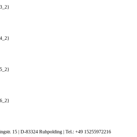
e3_2}
e4_2}
e5_2}
e6_2}
ingstr. 15 | D-83324 Ruhpolding | Tel.: +49 15255972216