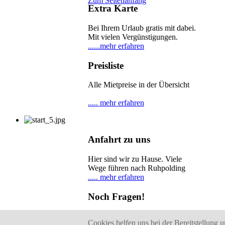
Zum Seitenanfang
Extra Karte
Bei Ihrem Urlaub gratis mit dabei.
Mit vielen Vergünstigungen.
......mehr erfahren
Preisliste
Alle Mietpreise in der Übersicht
..... mehr erfahren
Anfahrt zu uns
Hier sind wir zu Hause. Viele
Wege führen nach Ruhpolding
..... mehr erfahren
Noch Fragen!
Hier sind wir erreichbar. Wir
Cookies helfen uns bei der Bereitstellung 
helfen gerne weiter!