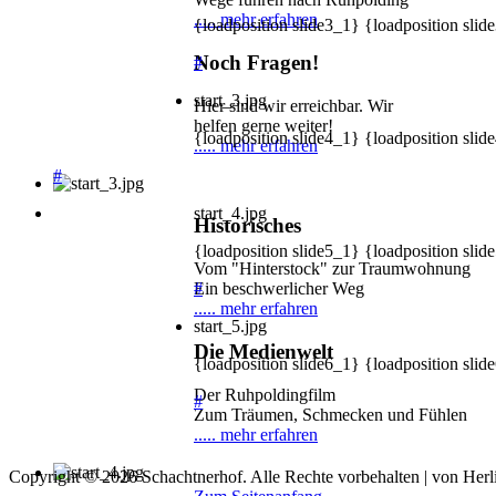
..... mehr erfahren
{loadposition slide3_1} {loadposition slid
Noch Fragen!
#
start_3.jpg
Hier sind wir erreichbar. Wir
helfen gerne weiter!
{loadposition slide4_1} {loadposition slid
..... mehr erfahren
#
start_4.jpg
Historisches
{loadposition slide5_1} {loadposition slid
Vom "Hinterstock" zur Traumwohnung
#
Ein beschwerlicher Weg
..... mehr erfahren
start_5.jpg
Die Medienwelt
{loadposition slide6_1} {loadposition slid
Der Ruhpoldingfilm
#
Zum Träumen, Schmecken und Fühlen
..... mehr erfahren
Copyright © 2026 Schachtnerhof. Alle Rechte vorbehalten | von Herl