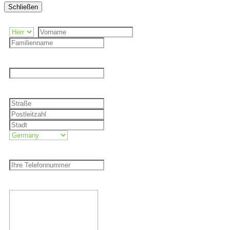
Schließen
Ihr Name
*
Email
*
Geben Sie hier Ihre Adresse ein
*
Wenn Sie einen Rückruf wünschen, geben Sie bitte Ihre Telefonnr. an
Geben Sie hier Ihre Nachricht ein
*